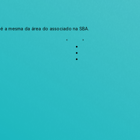
a é a mesma da área do associado na SBA.
arrow_left
arrow_right